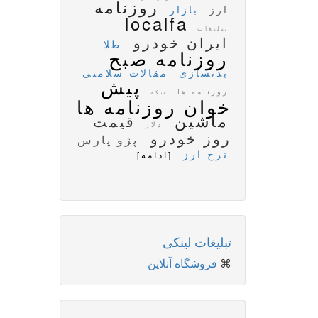
روزنامه
ارز
بازار
localfa
تبلیغات
ایران خودرو
طلا
روزنامه صبح
بدنسازی
مقالات سلامتی
پیش
روزنامه ها
سکه
خوان روزنامه ها
ماشین
قیمت
دلار
روز خودرو
پژو پارس
نرخ ارز
[ادامه]
تبلیغات لینکی
⌘
فروشگاه آنلاین