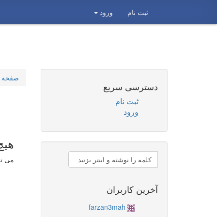
ثبت نام
ورود
صفحه 
دسترسی سریع
ثبت نام
ورود
هیچ
می تو
آخرین کاربران
farzan3mah