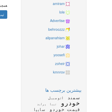
amiram
همچنی
lole
ثبت
Advertise
behroozzz
alipanahiam
johar
yoosefi
zoheir
kmnrov
بیشترین برچسب ها
سمند
اتومبیل
خودرو
تیبا
پراید
قیمت خوردو
سایپا